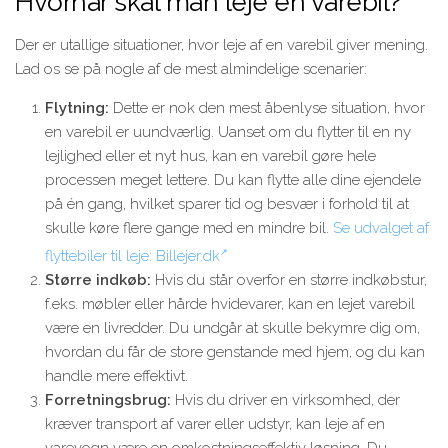
Hvornår skal man leje en varebil?
Der er utallige situationer, hvor leje af en varebil giver mening.
Lad os se på nogle af de mest almindelige scenarier:
Flytning:
Dette er nok den mest åbenlyse situation, hvor
en varebil er uundværlig. Uanset om du flytter til en ny
lejlighed eller et nyt hus, kan en varebil gøre hele
processen meget lettere. Du kan flytte alle dine ejendele
på én gang, hvilket sparer tid og besvær i forhold til at
skulle køre flere gange med en mindre bil.
Se udvalget af
flyttebiler til leje: Billejer.dk
Større indkøb:
Hvis du står overfor en større indkøbstur,
f.eks. møbler eller hårde hvidevarer, kan en lejet varebil
være en livredder. Du undgår at skulle bekymre dig om,
hvordan du får de store genstande med hjem, og du kan
handle mere effektivt.
Forretningsbrug:
Hvis du driver en virksomhed, der
kræver transport af varer eller udstyr, kan leje af en