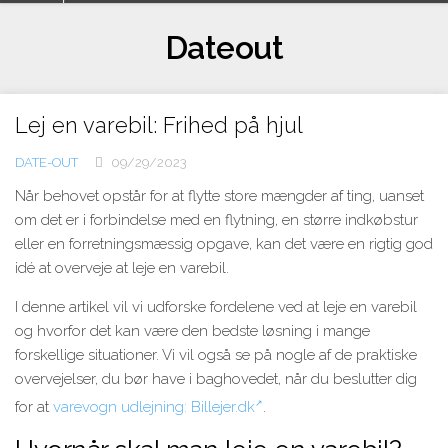
Skip
to
Dateout
content
Lej en varebil: Frihed på hjul
DATE-OUT
09/29/2023
Når behovet opstår for at flytte store mængder af ting, uanset
om det er i forbindelse med en flytning, en større indkøbstur
eller en forretningsmæssig opgave, kan det være en rigtig god
idé at overveje at leje en varebil.
I denne artikel vil vi udforske fordelene ved at leje en varebil
og hvorfor det kan være den bedste løsning i mange
forskellige situationer. Vi vil også se på nogle af de praktiske
overvejelser, du bør have i baghovedet, når du beslutter dig
for at
varevogn udlejning: Billejer.dk
.