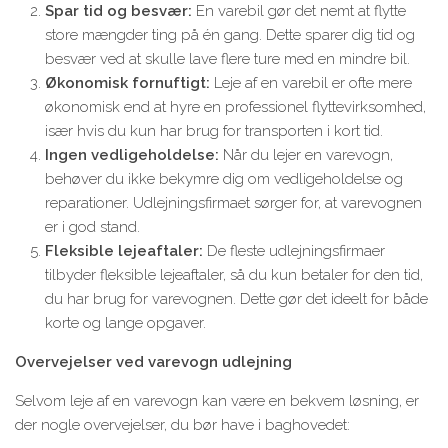
Spar tid og besvær:
En varebil gør det nemt at flytte
store mængder ting på én gang. Dette sparer dig tid og
besvær ved at skulle lave flere ture med en mindre bil.
Økonomisk fornuftigt:
Leje af en varebil er ofte mere
økonomisk end at hyre en professionel flyttevirksomhed,
især hvis du kun har brug for transporten i kort tid.
Ingen vedligeholdelse:
Når du lejer en varevogn,
behøver du ikke bekymre dig om vedligeholdelse og
reparationer. Udlejningsfirmaet sørger for, at varevognen
er i god stand.
Fleksible lejeaftaler:
De fleste udlejningsfirmaer
tilbyder fleksible lejeaftaler, så du kun betaler for den tid,
du har brug for varevognen. Dette gør det ideelt for både
korte og lange opgaver.
Overvejelser ved varevogn udlejning
Selvom leje af en varevogn kan være en bekvem løsning, er
der nogle overvejelser, du bør have i baghovedet: