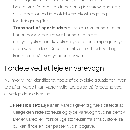
varevogn være en omkostningseffektiv løsning. Du
betaler kun for den tid, du har brug for varevognen, og
du slipper for vedligeholdelsesomkostninger og
forsikringsudgifter.
Transport af sportsudstyr:
Hvis du dyrker sport eller
har en hobby, der kræver transport af store
udstyrsstykker som kajakker, cykler eller campingudstyr,
er en varebil ideel. Du kan nemt læsse alt udstyret og
komme ud på eventyr uden besvær.
Fordele ved at leje en varevogn
Nu hvor vi har identificeret nogle af de typiske situationer, hvor
leje af en varebil kan være nyttig, lad os se på fordelene ved
at vælge denne løsning:
Fleksibilitet:
Leje af en varebil giver dig fleksibilitet til at
vælge den rette størrelse og type varevogn til dine behov.
Der er varebiler i forskellige størrelser, fra små til store, så
du kan finde en, der passer til din opgave.