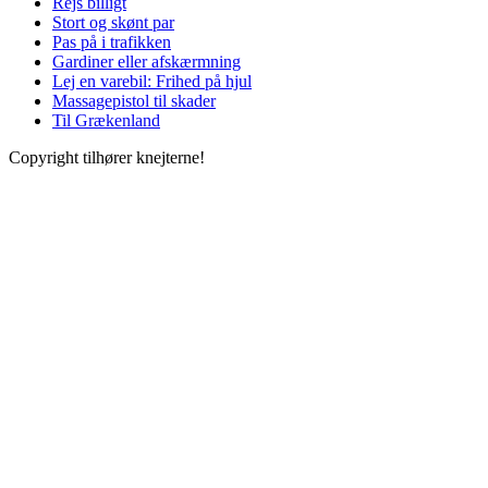
Rejs billigt
Stort og skønt par
Pas på i trafikken
Gardiner eller afskærmning
Lej en varebil: Frihed på hjul
Massagepistol til skader
Til Grækenland
Copyright tilhører knejterne!