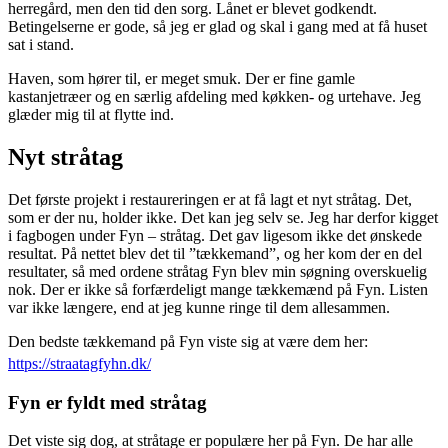
herregård, men den tid den sorg. Lånet er blevet godkendt.
Betingelserne er gode, så jeg er glad og skal i gang med at få huset
sat i stand.
Haven, som hører til, er meget smuk. Der er fine gamle
kastanjetræer og en særlig afdeling med køkken- og urtehave. Jeg
glæder mig til at flytte ind.
Nyt stråtag
Det første projekt i restaureringen er at få lagt et nyt stråtag. Det,
som er der nu, holder ikke. Det kan jeg selv se. Jeg har derfor kigget
i fagbogen under Fyn – stråtag. Det gav ligesom ikke det ønskede
resultat. På nettet blev det til ”tækkemand”, og her kom der en del
resultater, så med ordene stråtag Fyn blev min søgning overskuelig
nok. Der er ikke så forfærdeligt mange tækkemænd på Fyn. Listen
var ikke længere, end at jeg kunne ringe til dem allesammen.
Den bedste tækkemand på Fyn viste sig at være dem her:
https://straatagfyhn.dk/
Fyn er fyldt med stråtag
Det viste sig dog, at stråtage er populære her på Fyn. De har alle