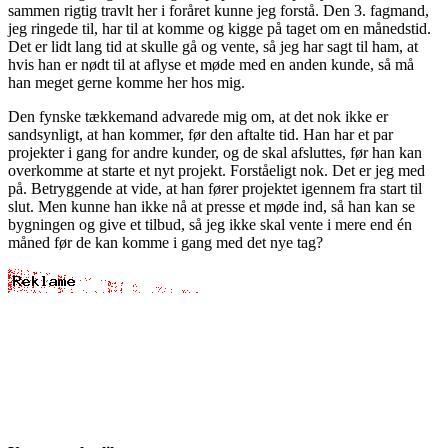
sammen rigtig travlt her i foråret kunne jeg forstå. Den 3. fagmand,
jeg ringede til, har til at komme og kigge på taget om en månedstid.
Det er lidt lang tid at skulle gå og vente, så jeg har sagt til ham, at
hvis han er nødt til at aflyse et møde med en anden kunde, så må
han meget gerne komme her hos mig.
Den fynske tækkemand advarede mig om, at det nok ikke er
sandsynligt, at han kommer, før den aftalte tid. Han har et par
projekter i gang for andre kunder, og de skal afsluttes, før han kan
overkomme at starte et nyt projekt. Forståeligt nok. Det er jeg med
på. Betryggende at vide, at han fører projektet igennem fra start til
slut. Men kunne han ikke nå at presse et møde ind, så han kan se
bygningen og give et tilbud, så jeg ikke skal vente i mere end én
måned før de kan komme i gang med det nye tag?